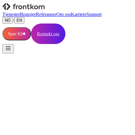
Tjenester
Bransjer
Referanser
Om oss
Karriere
Support
/
NO
EN
Spør KI
Kontakt oss